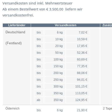
Versandkosten sind inkl. Mehrwertsteuer
Ab einem Bestellwert von € 3.500,00 liefern wir
versandkostenfrei.
Lieferländer
Versandkosten
Zusätz
Deutschland
bis
6 kg
7,02 €
bis
10 kg
10,59 €
(Festland)
bis
20 kg
17,85 €
bis
50 kg
52,36 €
bis
100 kg
60,69 €
bis
150 kg
77,35 €
bis
200 kg
88,06 €
bis
250 kg
94,01 €
bis
300 kg
101,15 €
bis
350 kg
113,05 €
ab
350 kg
124,95 €
Österreich
2 Tag
bis
6 kg
21,90 €