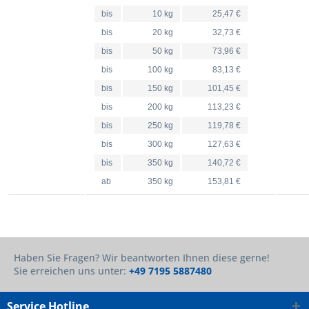
bis
10 kg
25,47 €
bis
20 kg
32,73 €
bis
50 kg
73,96 €
bis
100 kg
83,13 €
bis
150 kg
101,45 €
bis
200 kg
113,23 €
bis
250 kg
119,78 €
bis
300 kg
127,63 €
bis
350 kg
140,72 €
ab
350 kg
153,81 €
Haben Sie Fragen? Wir beantworten Ihnen diese gerne!
Sie erreichen uns unter:
+49 7195 5887480
Service Hotline