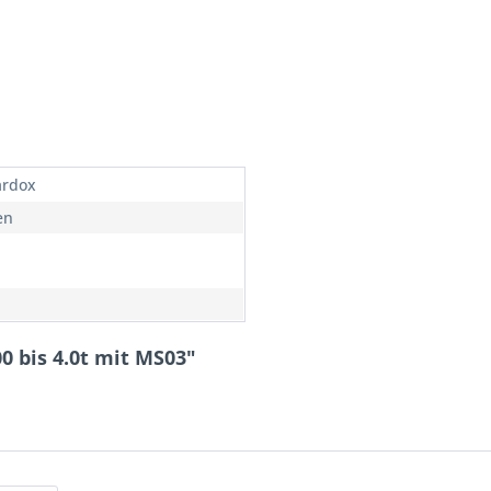
ardox
en
00 bis 4.0t mit MS03"