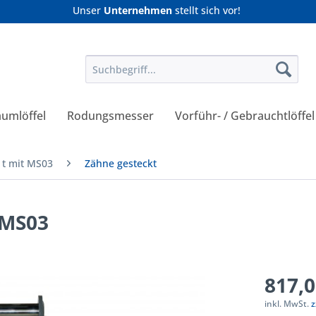
Unser
Unternehmen
stellt sich vor!
umlöffel
Rodungsmesser
Vorführ- / Gebrauchtlöffel
0 t mit MS03
Zähne gesteckt
t MS03
817,0
inkl. MwSt.
z