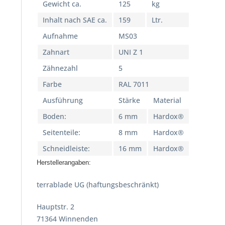
Gewicht ca.
125
kg
Inhalt nach SAE ca.
159
Ltr.
Aufnahme
MS03
Zahnart
UNI Z 1
Zähnezahl
5
Farbe
RAL 7011
Ausführung
Stärke
Material
Boden:
6 mm
Hardox®
Seitenteile:
8 mm
Hardox®
Schneidleiste:
16 mm
Hardox®
Herstellerangaben:
terrablade UG (haftungsbeschränkt)
Hauptstr. 2
71364 Winnenden