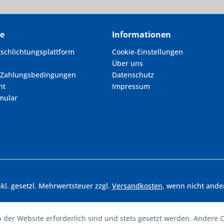
ce
Informationen
tschlichtungsplattform
Cookie-Einstellungen
Über uns
 Zahlungsbedingungen
Datenschutz
ht
Impressum
mular
inkl. gesetzl. Mehrwertsteuer zzgl.
Versandkosten
, wenn nicht ande
b der Website erforderlich sind und stets gesetzt werden. Andere C